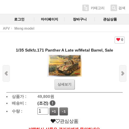
카테고리
검색
로그인
마이페이지
장바구니
관심상품
AFV
Meng model
0
1/35 Sdkfz.171 Panther A Late w/Metal Barrel, Sale
상세보기
상품가 :
49,800
원
배송비 :
(조건)
!
수량 :
+1
-1
관심상품