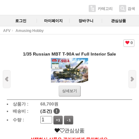
카테고리
검색
로그인
마이페이지
장바구니
관심상품
AFV
Amusing Hobby
0
1/35 Russian MBT T-90A w/ Full Interior Sale
상세보기
상품가 :
68,700
원
배송비 :
(조건)
!
수량 :
+1
-1
관심상품