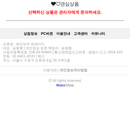
관심상품
선택하신 상품은 관리자에게 문의하세요.
상점정보
PC버젼
이용안내
고객센터
커뮤니티
상호명 : 레인보우 트레이드
대표 : 송원형 | 개인정보 보호 책임자 : 송원형
사업자등록번호 :108-04-84864 | 통신판매업신고번호 : 광명시 신고 2004-102
전화 : 02-6401-8332 | 팩스 :
주소 : 서울시 구로구 오류로 8길 26 지하1층
이용약관
|
개인정보처리방침
ⓒ All rights reserved.
Make
Shop