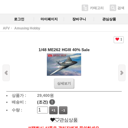
카테고리
검색
로그인
마이페이지
장바구니
관심상품
AFV
Amusing Hobby
1
1/48 ME262 HGIII 40% Sale
상세보기
상품가 :
29,400
원
배송비 :
(조건)
!
수량 :
+1
-1
관심상품
선택하신 상품은 관리자에게 문의하세요.