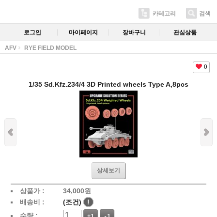
카테고리
검색
로그인
마이페이지
장바구니
관심상품
AFV
RYE FIELD MODEL
0
1/35 Sd.Kfz.234/4 3D Printed wheels Type A,8pcs
상세보기
상품가 :
34,000
원
배송비 :
(조건)
!
수량 :
+1
-1