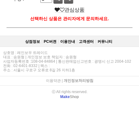
관심상품
선택하신 상품은 관리자에게 문의하세요.
상점정보
PC버젼
이용안내
고객센터
커뮤니티
상호명 : 레인보우 트레이드
대표 : 송원형 | 개인정보 보호 책임자 : 송원형
사업자등록번호 :108-04-84864 | 통신판매업신고번호 : 광명시 신고 2004-102
전화 : 02-6401-8332 | 팩스 :
주소 : 서울시 구로구 오류로 8길 26 지하1층
이용약관
|
개인정보처리방침
ⓒ All rights reserved.
Make
Shop