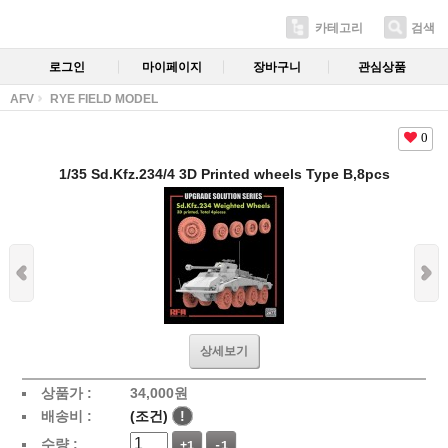
카테고리
검색
로그인
마이페이지
장바구니
관심상품
AFV
RYE FIELD MODEL
0
1/35 Sd.Kfz.234/4 3D Printed wheels Type B,8pcs
상세보기
상품가 :
34,000
원
배송비 :
(조건)
!
수량 :
+1
-1