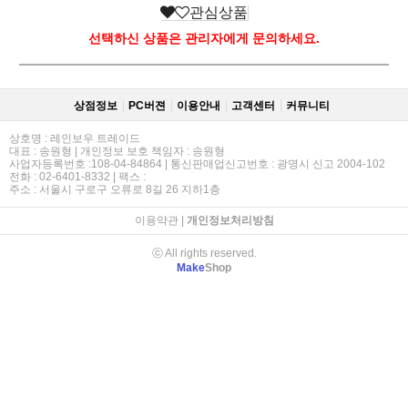
관심상품
선택하신 상품은 관리자에게 문의하세요.
상점정보
PC버젼
이용안내
고객센터
커뮤니티
상호명 : 레인보우 트레이드
대표 : 송원형 | 개인정보 보호 책임자 : 송원형
사업자등록번호 :108-04-84864 | 통신판매업신고번호 : 광명시 신고 2004-102
전화 : 02-6401-8332 | 팩스 :
주소 : 서울시 구로구 오류로 8길 26 지하1층
이용약관
|
개인정보처리방침
ⓒ All rights reserved.
Make
Shop