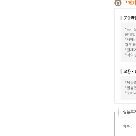
*프라모
판매합
*택배
경우 배
*결제가
*예약
*제품
*밀봉
*소비
이름 :