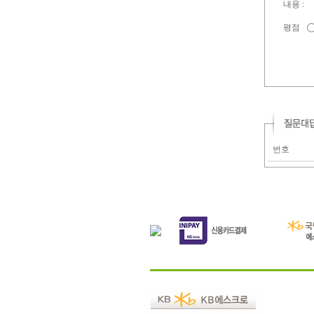
내용 :
평점
번호