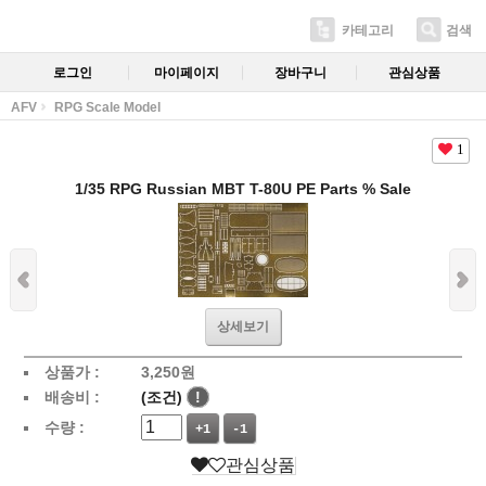
카테고리
검색
로그인
마이페이지
장바구니
관심상품
AFV
RPG Scale Model
1
1/35 RPG Russian MBT T-80U PE Parts % Sale
상세보기
상품가 :
3,250
원
배송비 :
(조건)
!
수량 :
+1
-1
관심상품