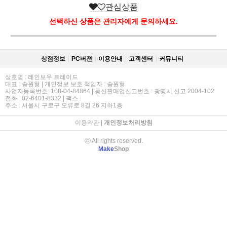
관심상품
선택하신 상품은 관리자에게 문의하세요.
상점정보
PC버젼
이용안내
고객센터
커뮤니티
상호명 : 레인보우 트레이드
대표 : 송원형 | 개인정보 보호 책임자 : 송원형
사업자등록번호 :108-04-84864 | 통신판매업신고번호 : 광명시 신고 2004-102
전화 : 02-6401-8332 | 팩스 :
주소 : 서울시 구로구 오류로 8길 26 지하1층
이용약관
|
개인정보처리방침
ⓒ All rights reserved.
Make
Shop