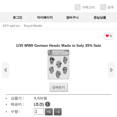
카테고리
검색
로그인
마이페이지
장바구니
관심상품
AFV add on
Royal Model
0
1/35 WWII German Heads Made in Italy 35% Sale
상세보기
상품가 :
9,420
원
배송비 :
(조건)
!
수량 :
+1
-1