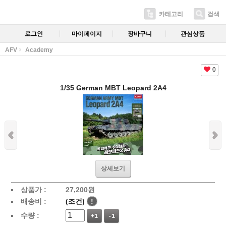
카테고리
검색
로그인
마이페이지
장바구니
관심상품
AFV
Academy
0
1/35 German MBT Leopard 2A4
상세보기
상품가 :
27,200
원
배송비 :
(조건)
!
수량 :
+1
-1