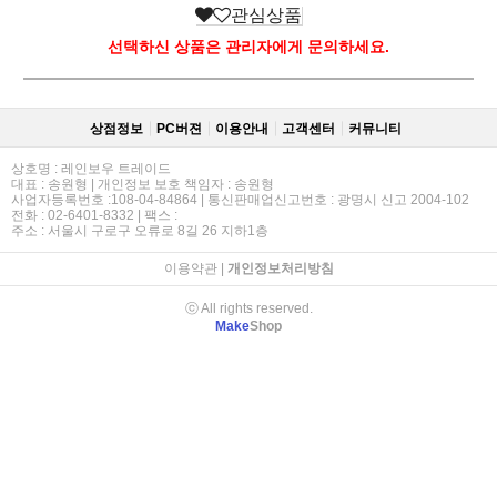
관심상품
선택하신 상품은 관리자에게 문의하세요.
상점정보
PC버젼
이용안내
고객센터
커뮤니티
상호명 : 레인보우 트레이드
대표 : 송원형 | 개인정보 보호 책임자 : 송원형
사업자등록번호 :108-04-84864 | 통신판매업신고번호 : 광명시 신고 2004-102
전화 : 02-6401-8332 | 팩스 :
주소 : 서울시 구로구 오류로 8길 26 지하1층
이용약관
|
개인정보처리방침
ⓒ All rights reserved.
Make
Shop