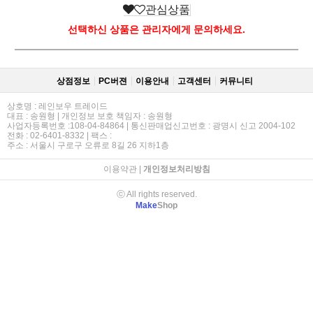
관심상품
선택하신 상품은 관리자에게 문의하세요.
상점정보
PC버젼
이용안내
고객센터
커뮤니티
상호명 : 레인보우 트레이드
대표 : 송원형 | 개인정보 보호 책임자 : 송원형
사업자등록번호 :108-04-84864 | 통신판매업신고번호 : 광명시 신고 2004-102
전화 : 02-6401-8332 | 팩스 :
주소 : 서울시 구로구 오류로 8길 26 지하1층
이용약관
|
개인정보처리방침
ⓒ All rights reserved.
Make
Shop