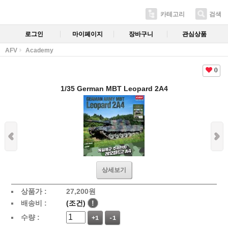
카테고리
검색
로그인
마이페이지
장바구니
관심상품
AFV
Academy
0
1/35 German MBT Leopard 2A4
상세보기
상품가 :
27,200
원
배송비 :
(조건)
!
수량 :
+1
-1