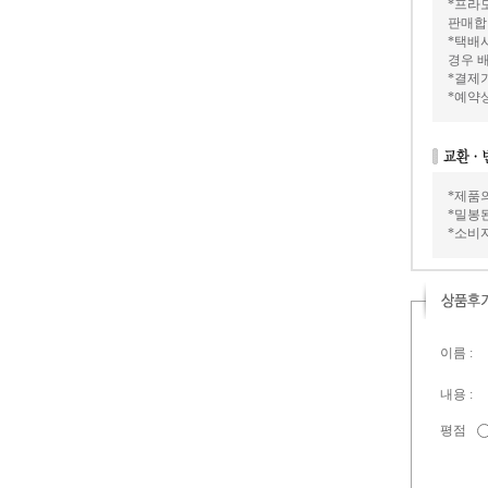
*프라모
판매합
*택배
경우 배
*결제가
*예약
*제품
*밀봉
*소비
이름 :
내용 :
평점