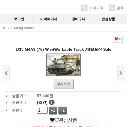
카테고리
검색
로그인
마이페이지
장바구니
관심상품
AFV
Meng model
0
1/35 M4A3 (76) W w/Workable Track ,메탈포신 Sale
상세보기
상품가 :
57,400
원
배송비 :
(조건)
!
수량 :
+1
-1
관심상품