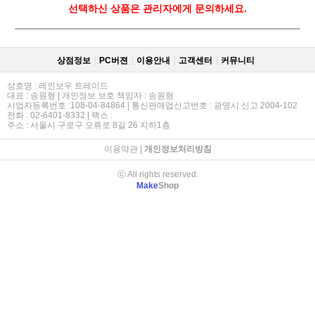
선택하신 상품은 관리자에게 문의하세요.
상점정보
PC버젼
이용안내
고객센터
커뮤니티
상호명 : 레인보우 트레이드
대표 : 송원형 | 개인정보 보호 책임자 : 송원형
사업자등록번호 :108-04-84864 | 통신판매업신고번호 : 광명시 신고 2004-102
전화 : 02-6401-8332 | 팩스 :
주소 : 서울시 구로구 오류로 8길 26 지하1층
이용약관
|
개인정보처리방침
ⓒ All rights reserved.
Make
Shop