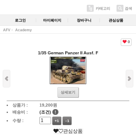
카테고리
검색
로그인
마이페이지
장바구니
관심상품
AFV
Academy
0
1/35 German Panzer II Ausf. F
상세보기
상품가 :
19,200
원
배송비 :
(조건)
!
수량 :
+1
-1
관심상품