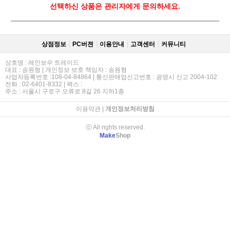
선택하신 상품은 관리자에게 문의하세요.
상점정보
PC버젼
이용안내
고객센터
커뮤니티
상호명 : 레인보우 트레이드
대표 : 송원형 | 개인정보 보호 책임자 : 송원형
사업자등록번호 :108-04-84864 | 통신판매업신고번호 : 광명시 신고 2004-102
전화 : 02-6401-8332 | 팩스 :
주소 : 서울시 구로구 오류로 8길 26 지하1층
이용약관
|
개인정보처리방침
ⓒ All rights reserved.
Make
Shop