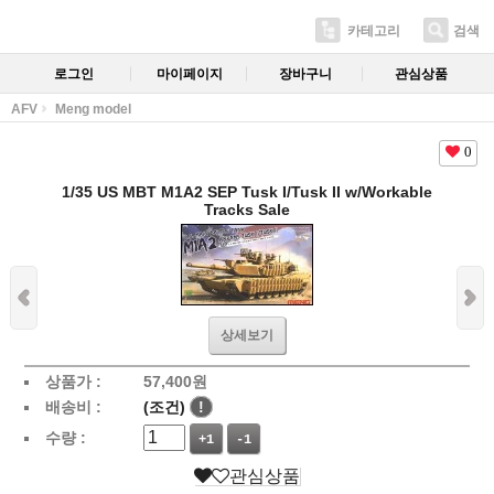
카테고리
검색
로그인
마이페이지
장바구니
관심상품
AFV
Meng model
0
1/35 US MBT M1A2 SEP Tusk I/Tusk II w/Workable
Tracks Sale
상세보기
상품가 :
57,400
원
배송비 :
(조건)
!
수량 :
+1
-1
관심상품