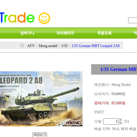
AFV
>
Meng model
>
1/35
>
1/35 German MBT Leopard 2A8
1/35 German MB
제조회사 : Meng Model
소비자가 :
95,000
원
판매가격 :
85,000원
TS057
수량
EA
배송 지역
: 국내, 해외 배