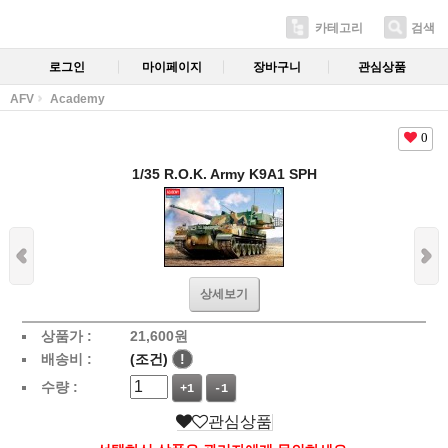
카테고리
검색
로그인
마이페이지
장바구니
관심상품
AFV
Academy
0
1/35 R.O.K. Army K9A1 SPH
상세보기
상품가 :
21,600
원
배송비 :
(조건)
!
수량 :
+1
-1
관심상품