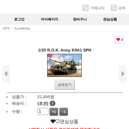
카테고리
검색
로그인
마이페이지
장바구니
관심상품
AFV
Academy
0
1/35 R.O.K. Army K9A1 SPH
상세보기
상품가 :
21,600
원
배송비 :
(조건)
!
수량 :
+1
-1
관심상품