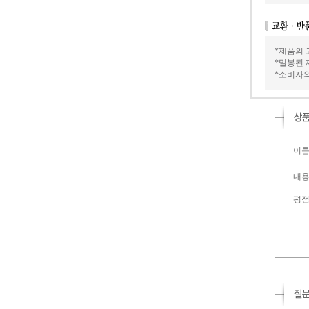
*제품의 
*밀봉된 
*소비자의
이름 
내용 
평