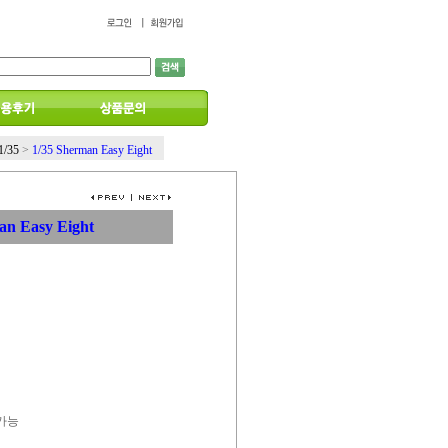
1/35
>
1/35 Sherman Easy Eight
an Easy Eight
 가능