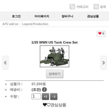
카테고리
검색
로그인
마이페이지
장바구니
관심상품
AFV add on
Legend Production
0
1/35 WWII US Tank Crew Set
상세보기
상품가 :
67,200
원
배송비 :
(조건)
!
수량 :
+1
-1
관심상품