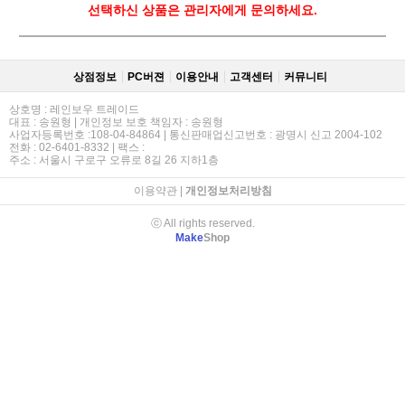
선택하신 상품은 관리자에게 문의하세요.
상점정보
PC버젼
이용안내
고객센터
커뮤니티
상호명 : 레인보우 트레이드
대표 : 송원형 | 개인정보 보호 책임자 : 송원형
사업자등록번호 :108-04-84864 | 통신판매업신고번호 : 광명시 신고 2004-102
전화 : 02-6401-8332 | 팩스 :
주소 : 서울시 구로구 오류로 8길 26 지하1층
이용약관
|
개인정보처리방침
ⓒ All rights reserved.
Make
Shop