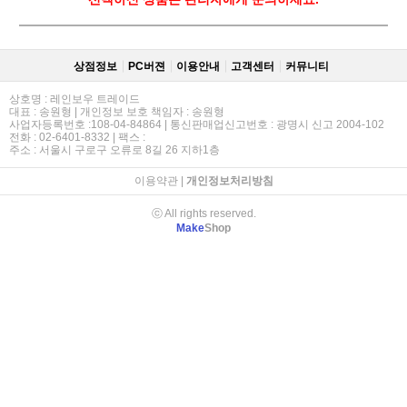
상점정보
PC버젼
이용안내
고객센터
커뮤니티
상호명 : 레인보우 트레이드
대표 : 송원형 | 개인정보 보호 책임자 : 송원형
사업자등록번호 :108-04-84864 | 통신판매업신고번호 : 광명시 신고 2004-102
전화 : 02-6401-8332 | 팩스 :
주소 : 서울시 구로구 오류로 8길 26 지하1층
이용약관
|
개인정보처리방침
ⓒ All rights reserved.
Make
Shop