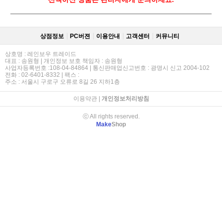
상점정보
PC버젼
이용안내
고객센터
커뮤니티
상호명 : 레인보우 트레이드
대표 : 송원형 | 개인정보 보호 책임자 : 송원형
사업자등록번호 :108-04-84864 | 통신판매업신고번호 : 광명시 신고 2004-102
전화 : 02-6401-8332 | 팩스 :
주소 : 서울시 구로구 오류로 8길 26 지하1층
이용약관
|
개인정보처리방침
ⓒ All rights reserved.
Make
Shop