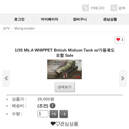
카테고리
검색
로그인
마이페이지
장바구니
관심상품
AFV
Meng model
3
1/35 Mk.A WHIPPET British Midium Tank w/가동궤도
포함 Sale
상세보기
상품가 :
28,000
원
배송비 :
(조건)
!
수량 :
+1
-1
관심상품