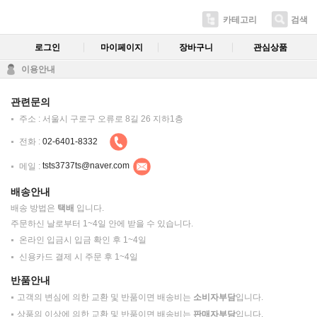
카테고리
검색
로그인
마이페이지
장바구니
관심상품
이용안내
관련문의
주소 : 서울시 구로구 오류로 8길 26 지하1층
전화 :
02-6401-8332
메일 :
tsts3737ts@naver.com
배송안내
배송 방법은
택배
입니다.
주문하신 날로부터 1~4일 안에 받을 수 있습니다.
온라인 입금시 입금 확인 후 1~4일
신용카드 결제 시 주문 후 1~4일
반품안내
고객의 변심에 의한 교환 및 반품이면 배송비는
소비자부담
입니다.
상품의 이상에 의한 교환 및 반품이면 배송비는
판매자부담
입니다.