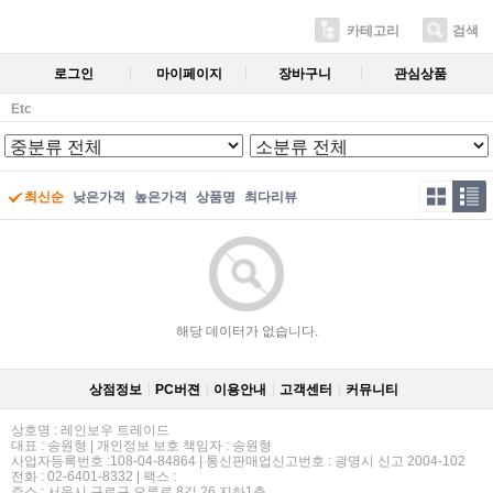
카테고리
검색
로그인
마이페이지
장바구니
관심상품
Etc
최신순
낮은가격
높은가격
상품명
최다리뷰
해당 데이터가 없습니다.
상점정보
PC버젼
이용안내
고객센터
커뮤니티
상호명 : 레인보우 트레이드
대표 : 송원형 | 개인정보 보호 책임자 : 송원형
사업자등록번호 :108-04-84864 | 통신판매업신고번호 : 광명시 신고 2004-102
전화 : 02-6401-8332 | 팩스 :
주소 : 서울시 구로구 오류로 8길 26 지하1층